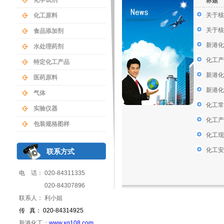
化学试剂
标题
关于核
化工原料
关于核
食品添加剂
新港化
水处理药剂
化工产
特定化工产品
新港化
医药原料
新港化
气体
化工常
实验仪器
化工产
包装规格图样
化工现
化工安
联系方式
电 话： 020-84311335
020-84307896
联系人： 利小姐
传 真： 020-84314925
新港化工：
www.xg108.com