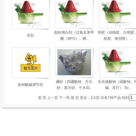
面粉增白剂（过氧化苯甲
明胶（动物胶、白明胶
溶剂
酰（BPO）、稀..
筋胶、银明胶） ..
硼砂（四硼酸钠、月石
无水碳酸钠（碳酸钠、
各种酸碱调节剂
砂、黄月砂、十水四..
碱、苏打） So..
首 页 上一页
下一页 尾 页
页次：1/1页 共有7种产品 转到