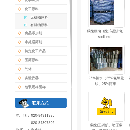
化学试剂
化工原料
无机物原料
有机物原料
碳酸氢钠（酸式碳酸钠）
食品添加剂
sodium b..
水处理药剂
特定化工产品
医药原料
气体
实验仪器
25%氨水（25%氢氧化
铵、25%阿摩..
包装规格图样
联系方式
电 话： 020-84311335
020-84307896
磷酸(正磷酸、缩原磷